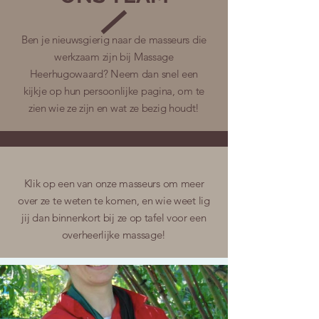
Ben je nieuwsgierig naar de masseurs die
werkzaam zijn bij Massage
Heerhugowaard? Neem dan snel een
kijkje op hun persoonlijke pagina, om te
zien wie ze zijn en wat ze bezig houdt!
Klik op een van onze masseurs om meer
over ze te weten te komen, en wie weet lig
jij dan binnenkort bij ze op tafel voor een
overheerlijke massage!