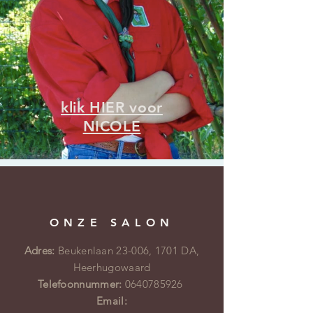
klik HIER voor
NICOLE
ONZE SALON
Adres:
Beukenlaan 23-006, 1701 DA,
Heerhugowaard
Telefoonnummer:
0640785926
Email: